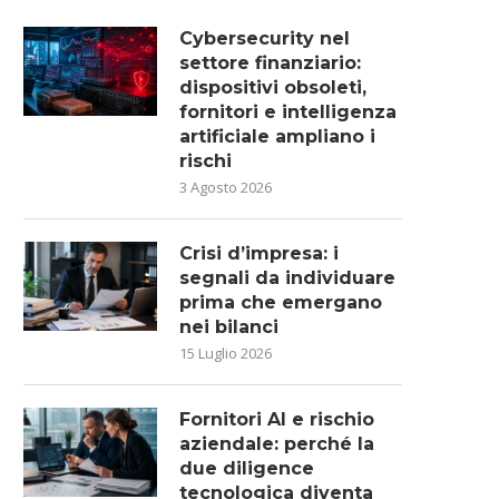
Cybersecurity nel
settore finanziario:
dispositivi obsoleti,
fornitori e intelligenza
artificiale ampliano i
rischi
3 Agosto 2026
Crisi d’impresa: i
segnali da individuare
prima che emergano
nei bilanci
15 Luglio 2026
Fornitori AI e rischio
aziendale: perché la
due diligence
tecnologica diventa