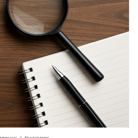
estigazioni
MondoIndagini