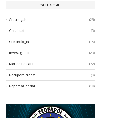
CATEGORIE
Area legale
(29)
Certificati
(3)
Criminologia
(15)
Investigazioni
(23)
MondoIndagini
(72)
Recupero crediti
(9)
Report aziendali
(10)