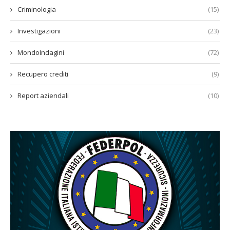
Criminologia
(15)
Investigazioni
(23)
MondoIndagini
(72)
Recupero crediti
(9)
Report aziendali
(10)