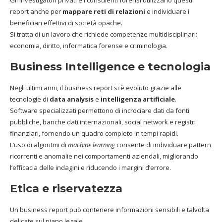
Gli investigatori privati e i consulenti forensi utilizzano questi
report anche per
mappare reti di relazioni
e individuare i
beneficiari effettivi di società opache.
Si tratta di un lavoro che richiede competenze multidisciplinari:
economia, diritto, informatica forense e criminologia.
Business Intelligence e tecnologia
Negli ultimi anni, il business report si è evoluto grazie alle
tecnologie di
data analysis
e
intelligenza artificiale
.
Software specializzati permettono di incrociare dati da fonti
pubbliche, banche dati internazionali, social network e registri
finanziari, fornendo un quadro completo in tempi rapidi.
L’uso di algoritmi di
machine learning
consente di individuare pattern
ricorrenti e anomalie nei comportamenti aziendali, migliorando
l’efficacia delle indagini e riducendo i margini d’errore.
Etica e riservatezza
Un business report può contenere informazioni sensibili e talvolta
delicate sul piano legale.