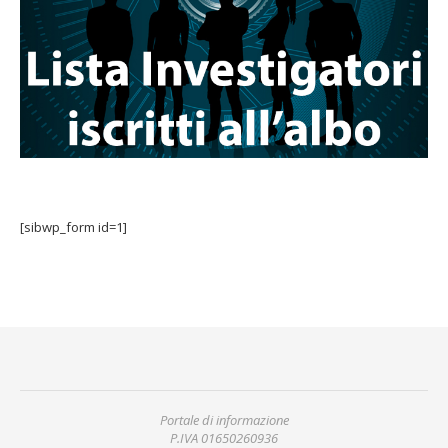
[sibwp_form id=1]
Portale di informazione
P.IVA 01650260936